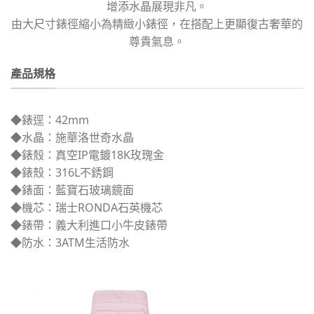
增添水晶展現非凡。
由大尺寸錶徑縮小為精緻小錶徑，在搭配上更顯復古奢華的
尊貴氣息。
產品規格
◆錶逕：42mm
◆水晶：施華洛世奇水晶
◆錶殼：真空IP電鍍18K玫瑰金
◆錶殼：316L不銹鋼
◆錶面：藍寶石玻璃鏡面
◆機芯：瑞士RONDA石英機芯
◆錶帶：義大利進口小牛皮錶帶
◆防水：3ATM生活防水