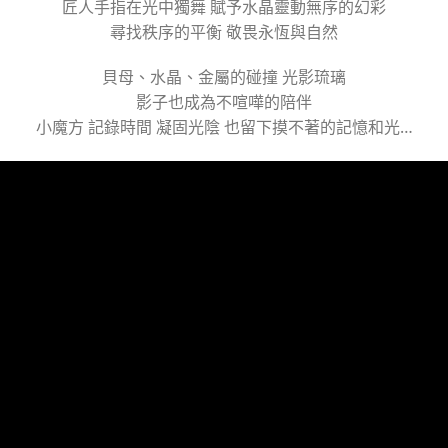
匠人手指在光中獨舞 賦予水晶靈動無序的幻彩
尋找秩序的平衡 敬畏永恆與自然
貝母、水晶、金屬的碰撞 光影琉璃
影子也成為不喧嘩的陪伴
小魔方 記錄時間 凝固光陰 也留下摸不著的記憶和光…