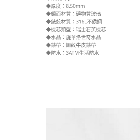
◆厚度：8.50mm
◆鏡面材質：礦物質玻璃
◆錶殼材質：316L不銹鋼
◆機芯類型：瑞士石英機芯
◆水晶：施華洛世奇水晶
◆錶帶：鱷紋牛皮錶帶
◆防水：3ATM生活防水