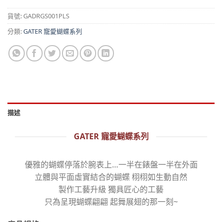
貨號:
GADRGS001PLS
分類:
GATER 寵愛蝴蝶系列
描述
GATER 寵愛蝴蝶系列
優雅的蝴蝶停落於腕表上…一半在錶盤一半在外面
立體與平面虛實結合的蝴蝶 栩栩如生動自然
製作工藝升級 獨具匠心的工藝
只為呈現蝴蝶翩翩 起舞展翅的那一刻~