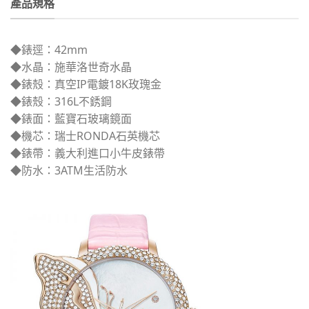
產品規格
◆錶逕：42mm
◆水晶：施華洛世奇水晶
◆錶殼：真空IP電鍍18K玫瑰金
◆錶殼：316L不銹鋼
◆錶面：藍寶石玻璃鏡面
◆機芯：瑞士RONDA石英機芯
◆錶帶：義大利進口小牛皮錶帶
◆防水：3ATM生活防水