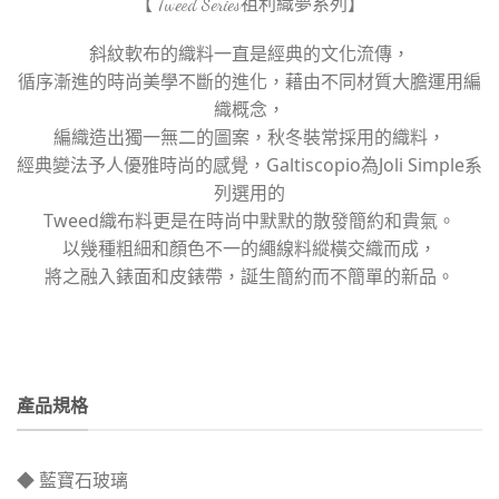
【 Tweed Series祖利織夢系列】
斜紋軟布的織料一直是經典的文化流傳，
循序漸進的時尚美學不斷的進化，藉由不同材質大膽運用編
織概念，
編織造出獨一無二的圖案，秋冬裝常採用的織料，
經典變法予人優雅時尚的感覺，Galtiscopio為Joli Simple系
列選用的
Tweed織布料更是在時尚中默默的散發簡約和貴氣。
以幾種粗細和顏色不一的繩線料縱橫交織而成，
將之融入錶面和皮錶帶，誕生簡約而不簡單的新品。
產品規格
◆ 藍寶石玻璃