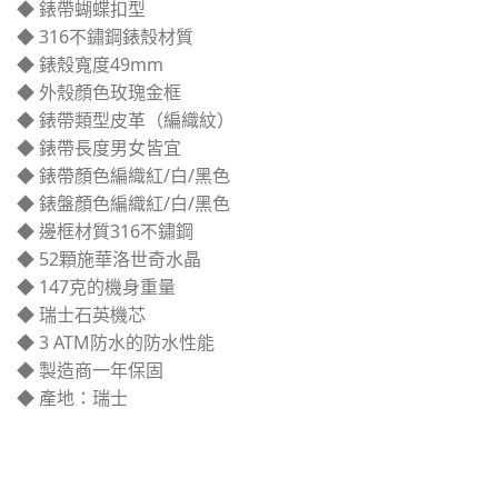
◆ 錶帶蝴蝶扣型
◆ 316不鏽鋼錶殼材質
◆ 錶殼寬度49mm
◆ 外殼顏色玫瑰金框
◆ 錶帶類型皮革（編織紋）
◆ 錶帶長度男女皆宜
◆ 錶帶顏色編織紅/白/黑色
◆ 錶盤顏色編織紅/白/黑色
◆ 邊框材質316不鏽鋼
◆ 52顆施華洛世奇水晶
◆ 147克的機身重量
◆ 瑞士石英機芯
◆ 3 ATM防水的防水性能
◆ 製造商一年保固
◆ 產地：瑞士