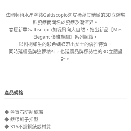
法國藝術水晶腕錶Galtiscopio迦堤憑藉其精緻的3D立體裝
飾腕錶而聞名於腕錶及潮流界。
春夏新季Galtiscopio加堤飛向大自然，推出新品【Mes
Elegant 優雅翩翩】系列腕錶，
以栩栩如生的彩色蝴蝶帶出女士的優雅特質，
同時延續品牌追夢精神，也延續品牌標誌性的3D立體設
計。
產品規格
◆ 藍寶石防刮玻璃
◆ 錶帶釦子扣型
◆ 316不鏽鋼錶殼材質