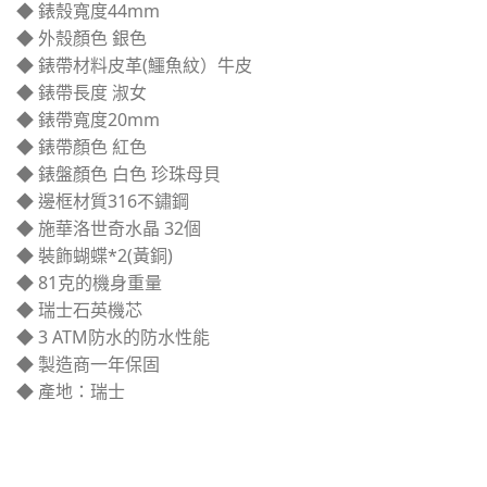
◆ 錶殼寬度44mm
◆ 外殼顏色 銀色
◆ 錶帶材料皮革(鱷魚紋）牛皮
◆ 錶帶長度 淑女
◆ 錶帶寬度20mm
◆ 錶帶顏色 紅色
◆ 錶盤顏色 白色 珍珠母貝
◆ 邊框材質316不鏽鋼
◆ 施華洛世奇水晶 32個
◆ 裝飾蝴蝶*2(黃銅)
◆ 81克的機身重量
◆ 瑞士石英機芯
◆ 3 ATM防水的防水性能
◆ 製造商一年保固
◆ 產地：瑞士