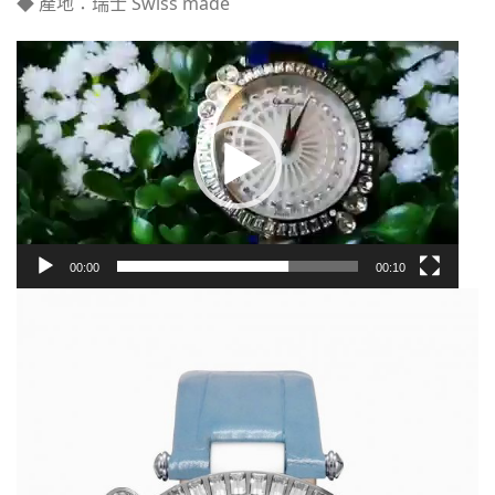
◆ 產地：瑞士 Swiss made
視
訊
播
放
器
00:00
00:10