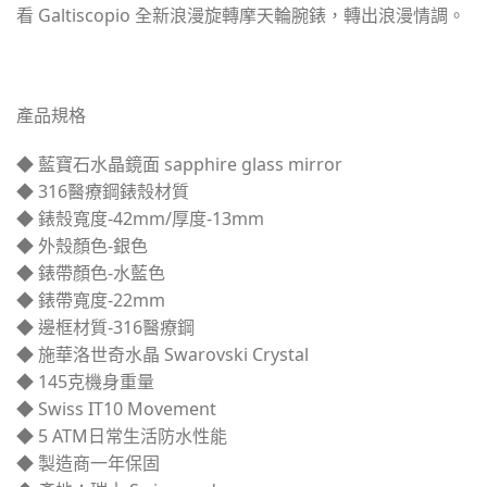
看 Galtiscopio 全新浪漫旋轉摩天輪腕錶，轉出浪漫情調。
產品規格
◆ 藍寶石水晶鏡面 sapphire glass mirror
◆ 316醫療鋼錶殼材質
◆ 錶殼寬度-42mm/厚度-13mm
◆ 外殼顏色-銀色
◆ 錶帶顏色-水藍色
◆ 錶帶寬度-22mm
◆ 邊框材質-316醫療鋼
◆ 施華洛世奇水晶 Swarovski Crystal
◆ 145克機身重量
◆ Swiss IT10 Movement
◆ 5 ATM日常生活防水性能
◆ 製造商一年保固