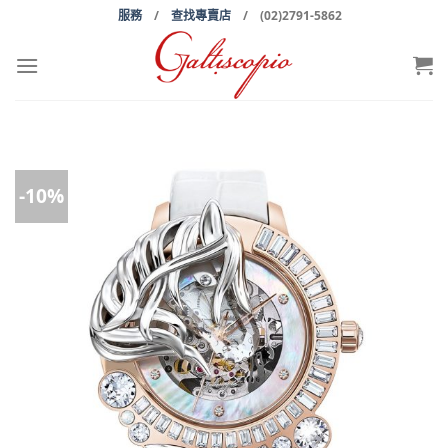
Skip
服務
/
查找專賣店
/ (02)2791-5862
to
content
-10%