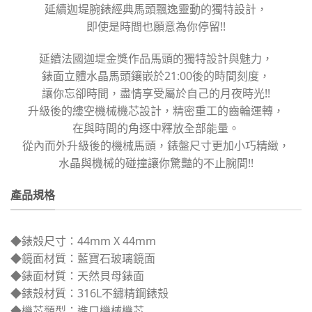
延續迦堤腕錶經典馬頭飄逸靈動的獨特設計，
即使是時間也願意為你停留!!
延續法國迦堤金獎作品馬頭的獨特設計與魅力，
錶面立體水晶馬頭鑲嵌於21:00後的時間刻度，
讓你忘卻時間，盡情享受屬於自己的月夜時光!!
升級後的縷空機械機芯設計，精密重工的齒輪運轉，
在與時間的角逐中釋放全部能量。
從內而外升級後的機械馬頭，錶盤尺寸更加小巧精緻，
水晶與機械的碰撞讓你驚豔的不止腕間!!
產品規格
◆錶殼尺寸：44mm X 44mm
◆鏡面材質：藍寶石玻璃鏡面
◆錶面材質：天然貝母錶面
◆錶殼材質：316L不鏽精鋼錶殼
◆機芯類型：進口機械機芯