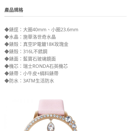
產品規格
◆錶逕：大圈40mm、小圈23.6mm
◆水晶：施華洛世奇水晶
◆錶殼：真空IP電鍍18K玫瑰金
◆錶殼：316L不銹鋼
◆錶面：藍寶石玻璃鏡面
◆機芯：瑞士RONDA石英機芯
◆錶帶：小牛皮+絹料錶帶
◆防水：3ATM生活防水