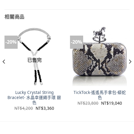
相關商品
-20%
-20%
已售完
Lucky Crystal String
TickTock-遙遙馬手拿包-蟒蛇
Bracelet- 水晶幸運繩手環 銀
色
色
NT$
23,800
NT$
19,040
NT$
4,200
NT$
3,360