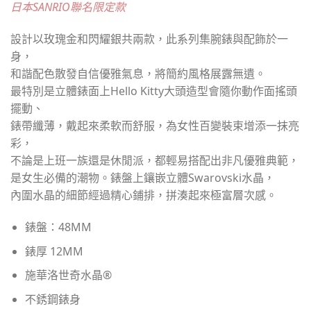
日本SANRIO聯名限定款
設計以玫瑰金和閃耀銀共兩款，此系列集腕錶與配飾於一
身，
和諧配色散發自信優雅氣息，將簡約風格展露無遺。
最特別是立體錶面上Hello Kitty大頭造型會隨你動作面搖頭
擺動、
錶帶纖薄，戴起來柔軟而舒服，為女性百變裝束增添一抹亮
彩，
不論是上班一族還是休閒派，都輕易搭配出非凡優雅典範，
是女生必備的潮物。錶盤上鑲嵌立體Swarovski水晶，
內圍水晶的細節經過精心鋪排，拼湊起來極富層次感。
錶盤：48MM
錶厚 12MM
施華洛世奇水晶®
不銹鋼錶身