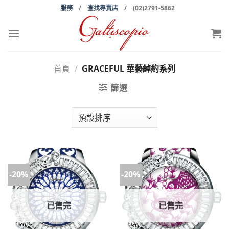
Skip
服務
/
查找專賣店
/ (02)2791-5862
to
content
首頁
/
GRACEFUL 華藝綽約系列
篩選
-20%
-20%
已售完
已售完