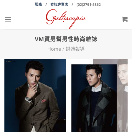
Skip
服務
/
查找專賣店
/ (02)2791-5862
to
content
VM質男幫男性時尚雜誌
Home
/
媒體報導