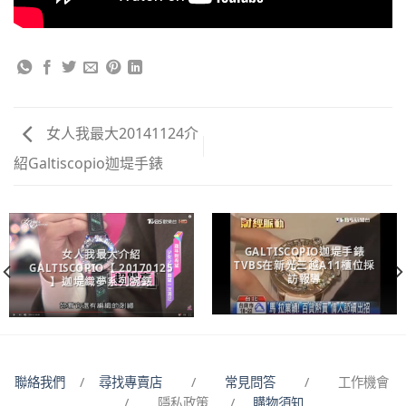
女人我最大20141124介
紹Galtiscopio迦堤手錶
GALTISCOPIO迦堤手錶
女人我最大介紹
TVBS在新光三越A11櫃位採
GALTISCOPIO【 20170125
訪報導
】迦堤織夢系列腕錶
聯絡我們
/
尋找專賣店
/
常見問答
/ 工作機會
/ 隱私政策 /
購物須知