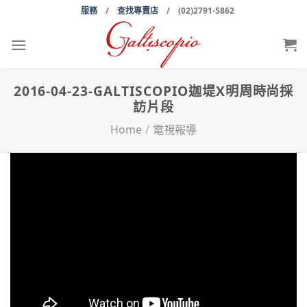
Skip
服務
/
查找專賣店
/ (02)2791-5862
to
content
2016-04-23-GALTISCOPIO迦堤X明周時尚採
訪片段
Home
/
電視報導