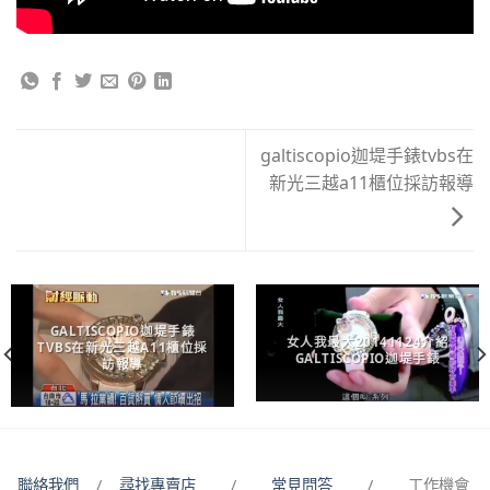
galtiscopio迦堤手錶tvbs在
新光三越a11櫃位採訪報導
GALTISCOPIO迦堤手錶
女人我最大20141124介紹
TVBS在新光三越A11櫃位採
GALTISCOPIO迦堤手錶
訪報導
聯絡我們
/
尋找專賣店
/
常見問答
/ 工作機會