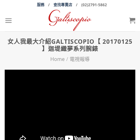
Skip
服務
/
查找專賣店
/ (02)2791-5862
to
content
女人我最大介紹GALTISCOPIO【 20170125
】迦堤織夢系列腕錶
Home
/
電視報導